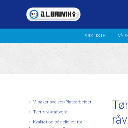
PRISLISTE
VÅR
VIFTER FOR INDUSTRI / OFFSH
Landbruk - veiledende
prisliste 2026
Sentrifugalvifter
Aksialvifter
Kammervifte
Takvifter
In-Line vifter
Brann og Trykksettingsvifter
Tø
Vi søker sveiser/Platearbeider
Blande- og sirkulasjonsvifter
Tverrelvi kraftverk
Reguleringsutstyr
råv
Aggregater
​Kvalitet og pålitelighet for
Ventilasjonspakker