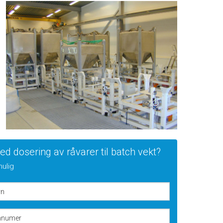
etningslinjer
ernerklæring
 dosering av råvarer til batch vekt?
mulig