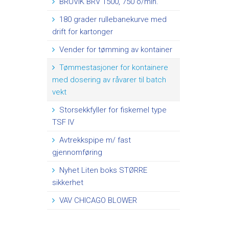
BRUVIK BRV 1500, 750 o/min.
180 grader rullebanekurve med
drift for kartonger
Vender for tømming av kontainer
Tømmestasjoner for kontainere
med dosering av råvarer til batch
vekt
Storsekkfyller for fiskemel type
TSF IV
Avtrekkspipe m/ fast
gjennomføring
Nyhet Liten boks STØRRE
sikkerhet
VAV CHICAGO BLOWER