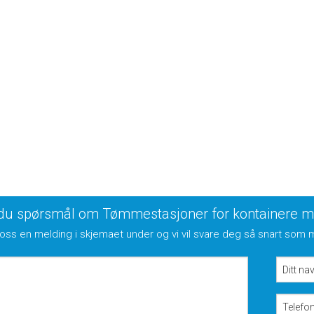
Etiske r
Personv
du spørsmål om Tømmestasjoner for kontainere med
oss en melding i skjemaet under og vi vil svare deg så snart som 