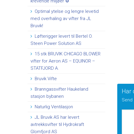
krevende miljøer ⚙️
Optimal ytelse og lengre levetid
med overhaling av vifter fra JL
Bruvik!
Løfterigger levert til Bertel O.
Steen Power Solution AS
15 stk BRUVIK CHICAGO BLOWER
vifter for Aeron AS – EQUINOR –
STATFJORD A.
Bruvik Vifte
Branngassvifter Haukeland
Har 
stasjon bybanen
Send 
Naturlig Ventilasjon
JL Bruvik AS har levert
avtrekksvifter til Hydrokraft
Glomfjord AS